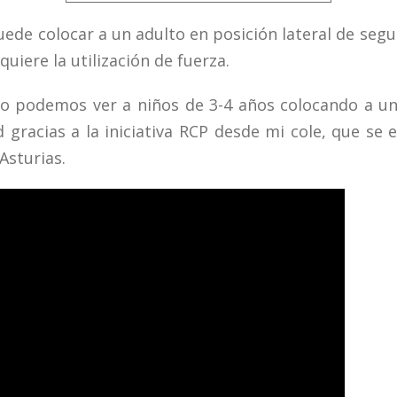
ede colocar a un adulto en posición lateral de segu
uiere la utilización de fuerza.
deo podemos ver a niños de 3-4 años colocando a un
d gracias a la iniciativa RCP desde mi cole, que se 
Asturias.