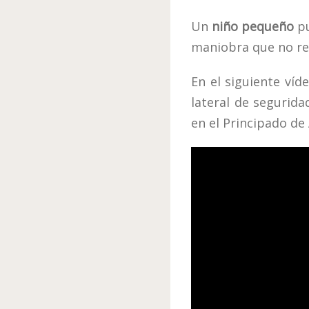
Un
niño pequeño
pu
maniobra que no req
En el siguiente ví
lateral de segurida
en el Principado de 