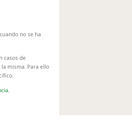
a cuando no se ha
n casos de
la misma. Para ello
ífico.
cia.